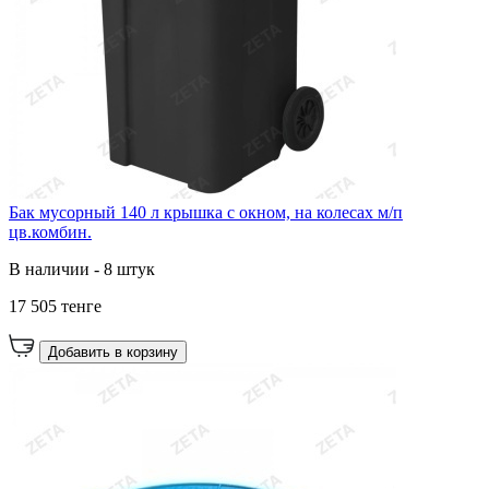
Бак мусорный 140 л крышка с окном, на колесах м/п
цв.комбин.
В наличии - 8 штук
17 505 тенге
Добавить в корзину