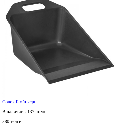
Совок Б м/п черн.
В наличии - 137 штук
380 тенге