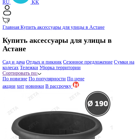
RU
KK
Главная
Купить аксессуары для улицы в Астане
Купить аксессуары для улицы в
Астане
Сад и дача
Отдых и пикник
Сезонное предложение
Сумки на
колесах
Тележки
Уборка территории
Сортировать по:
По новизне
По популярности
По цене
акции
хит
новинки
B рассрочку