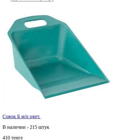
Совок Б м/п цвет.
В наличии - 215 штук
410 тенге