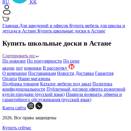
RU
KK
Главная
Для заведений и офисов
Купить мебель для школы и
детсада в Астане
Купить школьные доски в Астане
Купить школьные доски в Астане
Сортировать по:
По новизне
По популярности
По цене
акции
хит
новинки
B рассрочку
О компании
Поставщикам
Новости
Доставка
Гарантия
Оплата
Наши магазины
Подборка товаров
Каталог мебели под заказ
Политика
конфиденциальности
Публичный договор оферта розничной
купли-продажи (русский язык)
Правила возврата, обмена и
гарантийного обслуживания (русский язык)
Карта сайта
2026. Все права защищены
Купить сейчас