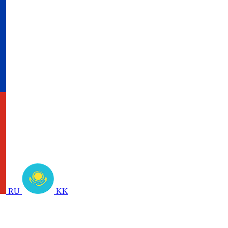
RU
KK