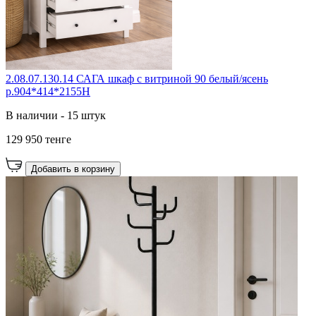
2.08.07.130.14 САГА шкаф с витриной 90 белый/ясень
р.904*414*2155Н
В наличии - 15 штук
129 950 тенге
Добавить в корзину