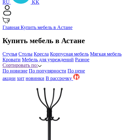
RU
KK
Главная
Купить мебель в Астане
Купить мебель в Астане
Стулья
Столы
Кресла
Корпусная мебель
Мягкая мебель
Кровати
Мебель для учреждений
Разное
Сортировать по:
По новизне
По популярности
По цене
акции
хит
новинки
B рассрочку