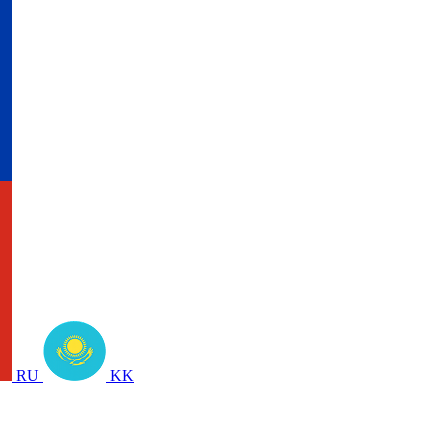
RU
KK