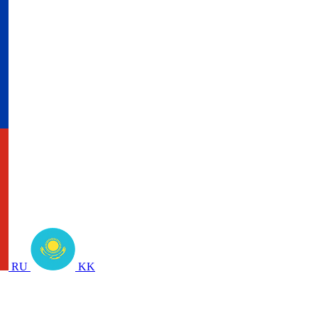
RU
KK