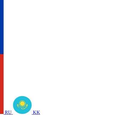
RU
KK