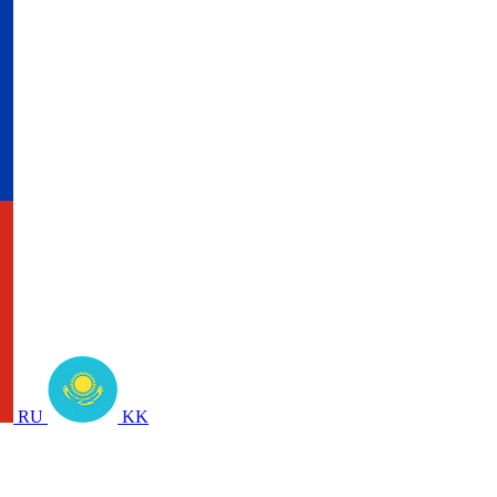
RU
KK