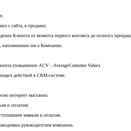
х;
их с сайта, в продажи.
дение Клиента от момента первого контакта до полного прекращ
, напоминание им о Компании.
иента (повышение ACV – AverageCustomer Value).
дующих действий в CRM-системе.
телю интернет магазина:
ам и оплатам;
ступившим заявкам и оплатам.
роводимых руководителем компании.