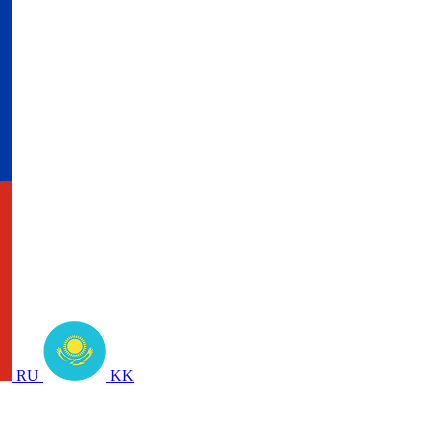
RU
KK