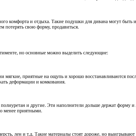
го комфорта и отдыха. Такие подушки для дивана могут быть из
ем потерять свою форму, продавиться.
ртименте, но основные можно выделить следующие:
 мягкие, приятные на ощупь и хорошо восстанавливаются после
ежать деформации и комкования.
полиуретан и другие. Эти наполнители дольше держат форму и л
но менее приятными.
рсть, лен и т.д. Такие материалы стоят дороже, но выигрывают з