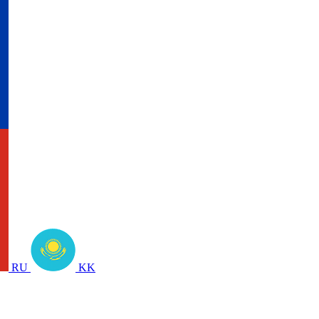
RU
KK