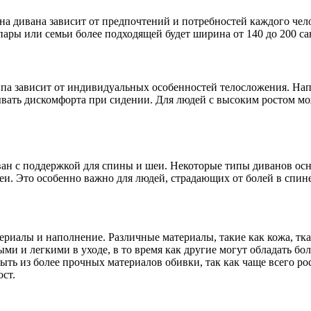
 дивана зависит от предпочтений и потребностей каждого челов
пары или семьи более подходящей будет ширина от 140 до 200 са
па зависит от индивидуальных особенностей телосложения. Нап
вать дискомфорта при сидении. Для людей с высоким ростом м
ван с поддержкой для спины и шеи. Некоторые типы диванов о
и. Это особенно важно для людей, страдающих от болей в спин
риалы и наполнение. Различные материалы, такие как кожа, тк
ми и легкими в уходе, в то время как другие могут обладать бо
ыть из более прочных материалов обивки, так как чаще всего рост
ост.