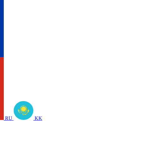
RU
KK