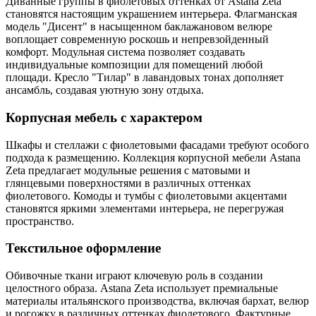
Диванные группы в фиолетовых оттенках от Astana Zeta
становятся настоящим украшением интерьера. Флагманская
модель "Дисент" в насыщенном баклажановом велюре
воплощает современную роскошь и непревзойденный
комфорт. Модульная система позволяет создавать
индивидуальные композиции для помещений любой
площади. Кресло "Тилар" в лавандовых тонах дополняет
ансамбль, создавая уютную зону отдыха.
Корпусная мебель с характером
Шкафы и стеллажи с фиолетовыми фасадами требуют особого
подхода к размещению. Коллекция корпусной мебели Astana
Zeta предлагает модульные решения с матовыми и
глянцевыми поверхностями в различных оттенках
фиолетового. Комоды и тумбы с фиолетовыми акцентами
становятся яркими элементами интерьера, не перегружая
пространство.
Текстильное оформление
Обивочные ткани играют ключевую роль в создании
целостного образа. Astana Zeta использует премиальные
материалы итальянского производства, включая бархат, велюр
и рогожку в различных оттенках фиолетового. Фактурные