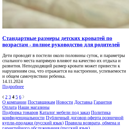
Стандартные размеры детских кроватей по
возрастам - полное руководство для родителей
Дети проводят в постели около половины суток, и параметры
спального места напрямую влияют на качество их отдыха и
развития. Неподходящий размер кровати может привести к
нарушениям сна, что отражается на настроении, успеваемости
и общем самочувствии ребенка.
14.11.2024
Подробнее
2
3
4
5
6
О компании
Поставщикам
Новости
Доставка
Гарантия
Оплата
Наши магазины
Подборка товаров
Каталог мебели под заказ
Политика
конфиденциальности
Публичный договор оферта розничной
купли-продажи (русский язык)
Правила возврата, обмена и
гарантийного обслуживания (русский язык)