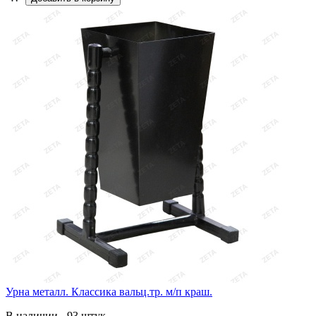
Урна металл. Классика вальц.тр. м/п краш.
В наличии - 93 штук