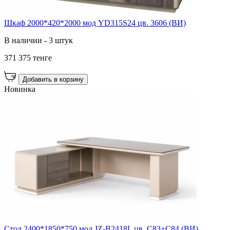
Шкаф 2000*420*2000 мод YD315S24 цв. 3606 (ВИ)
В наличии - 3 штук
371 375 тенге
Добавить в корзину
Новинка
Стол 2400*1850*750 мод JZ-B2418L цв. C83+C84 (ВИ)