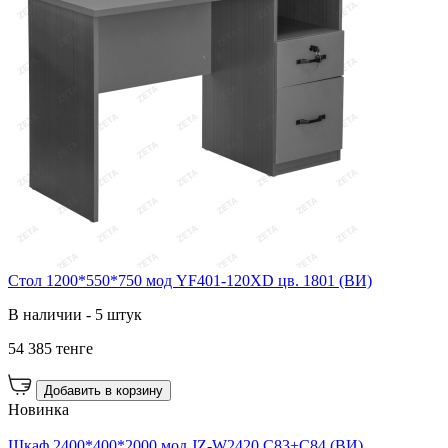
Стол 1200*550*750 мод YF401-120XD цв. 1801 (ВИ)
В наличии - 5 штук
54 385 тенге
Добавить в корзину
Новинка
Шкаф 2400*400*2000 мод JZ-W2420 C83+C84 (ВИ)