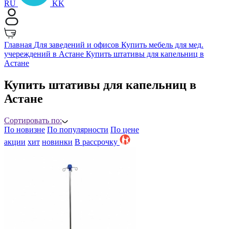
RU
KK
Главная
Для заведений и офисов
Купить мебель для мед.
учереждений в Астане
Купить штативы для капельниц в
Астане
Купить штативы для капельниц в
Астане
Сортировать по:
По новизне
По популярности
По цене
акции
хит
новинки
B рассрочку