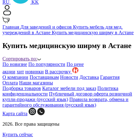
RU
KK
Главная
Для заведений и офисов
Купить мебель для мед.
учереждений в Астане
Купить медицинскую ширму в Астане
Купить медицинскую ширму в Астане
Сортировать по:
По новизне
По популярности
По цене
акции
хит
новинки
B рассрочку
О компании
Поставщикам
Новости
Доставка
Гарантия
Оплата
Наши магазины
Подборка товаров
Каталог мебели под заказ
Политика
конфиденциальности
Публичный договор оферта розничной
купли-продажи (русский язык)
Правила возврата, обмена и
гарантийного обслуживания (русский язык)
Карта сайта
2026. Все права защищены
Купить сейчас