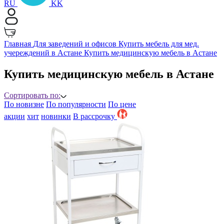
RU
KK
Главная
Для заведений и офисов
Купить мебель для мед.
учереждений в Астане
Купить медицинскую мебель в Астане
Купить медицинскую мебель в Астане
Сортировать по:
По новизне
По популярности
По цене
акции
хит
новинки
B рассрочку