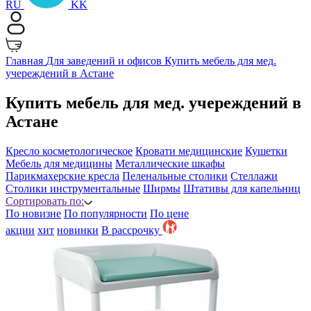
RU
KK
Главная
Для заведений и офисов
Купить мебель для мед.
учереждений в Астане
Купить мебель для мед. учереждений в
Астане
Кресло косметологическое
Кровати медицинские
Кушетки
Мебель для медицины
Металлические шкафы
Парикмахерские кресла
Пеленальные столики
Стеллажи
Столики инструментальные
Ширмы
Штативы для капельниц
Сортировать по:
По новизне
По популярности
По цене
акции
хит
новинки
B рассрочку