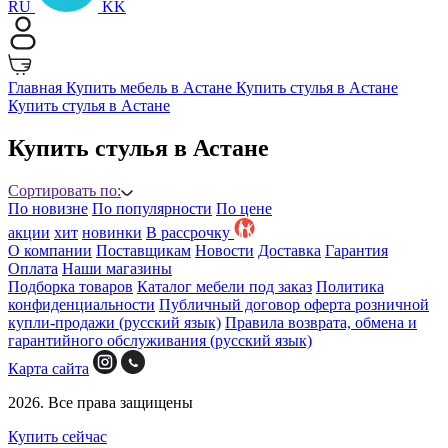
RU
KK
Главная
Купить мебель в Астане
Купить стулья в Астане
Купить стулья в Астане
Купить стулья в Астане
Сортировать по:
По новизне
По популярности
По цене
акции
хит
новинки
B рассрочку
О компании
Поставщикам
Новости
Доставка
Гарантия
Оплата
Наши магазины
Подборка товаров
Каталог мебели под заказ
Политика
конфиденциальности
Публичный договор оферта розничной
купли-продажи (русский язык)
Правила возврата, обмена и
гарантийного обслуживания (русский язык)
Карта сайта
2026. Все права защищены
Купить сейчас