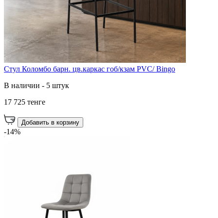
Стул Коломбо барн. цв.каркас гоб/кзам PVC/ Bingo
В наличии - 5 штук
17 725 тенге
Добавить в корзину
-14%