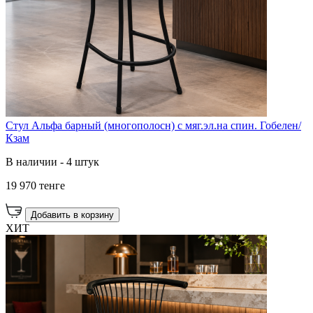
Стул Альфа барный (многополосн) с мяг.эл.на спин. Гобелен/
Кзам
В наличии - 4 штук
19 970 тенге
Добавить в корзину
ХИТ