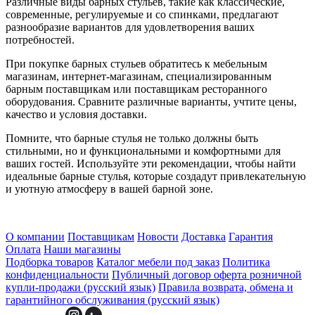
Различные виды барных стульев, такие как классические,
современные, регулируемые и со спинками, предлагают
разнообразие вариантов для удовлетворения ваших
потребностей.
При покупке барных стульев обратитесь к мебельным
магазинам, интернет-магазинам, специализированным
барным поставщикам или поставщикам ресторанного
оборудования. Сравните различные варианты, учтите цены,
качество и условия доставки.
Помните, что барные стулья не только должны быть
стильными, но и функциональными и комфортными для
ваших гостей. Используйте эти рекомендации, чтобы найти
идеальные барные стулья, которые создадут привлекательную
и уютную атмосферу в вашей барной зоне.
О компании
Поставщикам
Новости
Доставка
Гарантия
Оплата
Наши магазины
Подборка товаров
Каталог мебели под заказ
Политика
конфиденциальности
Публичный договор оферта розничной
купли-продажи (русский язык)
Правила возврата, обмена и
гарантийного обслуживания (русский язык)