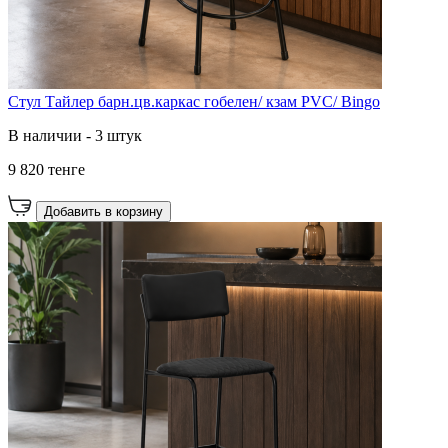
Стул Тайлер барн.цв.каркас гобелен/ кзам PVC/ Bingo
В наличии - 3 штук
9 820 тенге
Добавить в корзину