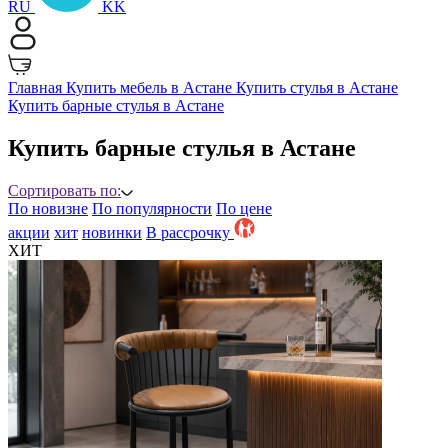
RU
KK
Главная
Купить мебель в Астане
Купить стулья в Астане
Купить барные стулья в Астане
Купить барные стулья в Астане
Сортировать по:
По новизне
По популярности
По цене
акции
хит
новинки
B рассрочку
ХИТ