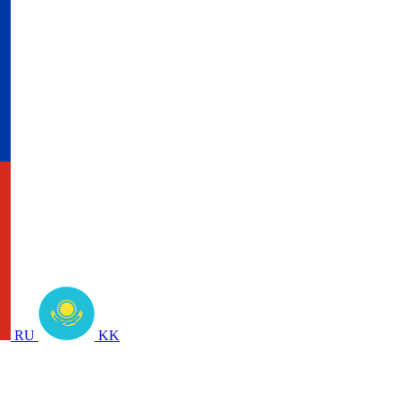
RU
KK