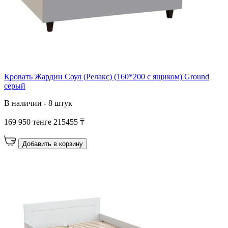
Кровать Жардин Соул (Релакс) (160*200 с ящиком) Ground
серый
В наличии - 8 штук
169 950 тенге
215455 ₸
Добавить в корзину