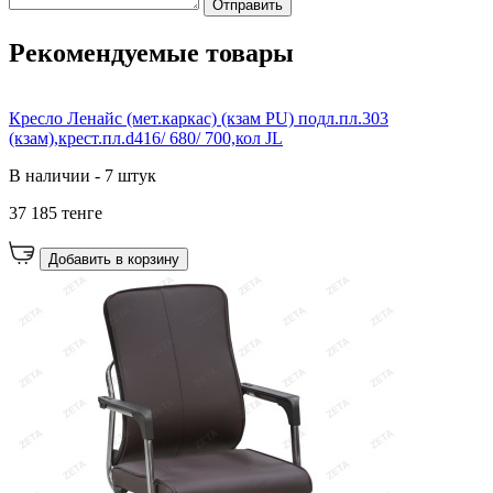
Отправить
Рекомендуемые товары
Кресло Ленайс (мет.каркас) (кзам PU) подл.пл.303
(кзам),крест.пл.d416/ 680/ 700,кол JL
В наличии - 7 штук
37 185 тенге
Добавить в корзину