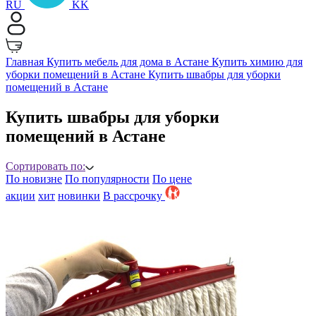
RU
KK
Главная
Купить мебель для дома в Астане
Купить химию для
уборки помещений в Астане
Купить швабры для уборки
помещений в Астане
Купить швабры для уборки
помещений в Астане
Сортировать по:
По новизне
По популярности
По цене
акции
хит
новинки
B рассрочку