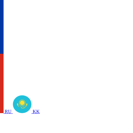
RU
KK