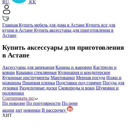
RU
KK
Главная
Купить мебель для дома в Астане
Купить все для
кухни в Астане
Купить аксессуары для приготовления в
Астане
Купить аксессуары для приготовления
в Астане
Аксессуары для запекания
Казаны и жаровни
Кастрюли и
ковши
Крышки стеклянные
Кулинария и кондитерское
Кухонные инструменты
Мантоварки
Мерная посуда
Ножи и
ножницы
Пищевая пленка
Подставки под горячее
Посуда для
духовки
Разделочные доски
Сковороды и воки
Шумовки и
половники
Сортировать по:
По новизне
По популярности
По цене
акции
хит
новинки
B рассрочку
ХИТ