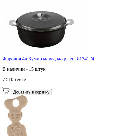
Жаровня 4л Кумир м/руч, м/кр, а/п. 81341 /4
В наличии - 15 штук
7 510 тенге
Добавить в корзину