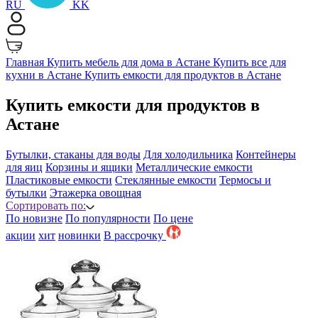
RU
KK
Главная
Купить мебель для дома в Астане
Купить все для
кухни в Астане
Купить емкости для продуктов в Астане
Купить емкости для продуктов в
Астане
Бутылки, стаканы для воды
Для холодильника
Контейнеры
для яиц
Корзины и ящики
Металлические емкости
Пластиковые емкости
Стеклянные емкости
Термосы и
бутылки
Этажерка овощная
Сортировать по:
По новизне
По популярности
По цене
акции
хит
новинки
B рассрочку