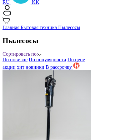
RU
KK
Главная
Бытовая техника
Пылесосы
Пылесосы
Сортировать по:
По новизне
По популярности
По цене
акции
хит
новинки
B рассрочку