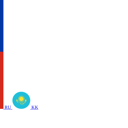
RU
KK