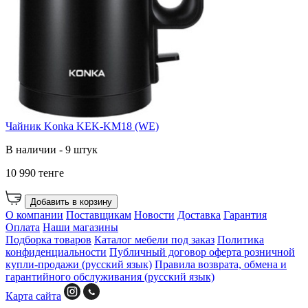
Чайник Konka KEK-KM18 (WE)
В наличии - 9 штук
10 990 тенге
Добавить в корзину
О компании
Поставщикам
Новости
Доставка
Гарантия
Оплата
Наши магазины
Подборка товаров
Каталог мебели под заказ
Политика
конфиденциальности
Публичный договор оферта розничной
купли-продажи (русский язык)
Правила возврата, обмена и
гарантийного обслуживания (русский язык)
Карта сайта