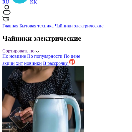
RU
KK
Главная
Бытовая техника
Чайники электрические
Чайники электрические
Сортировать по:
По новизне
По популярности
По цене
акции
хит
новинки
B рассрочку