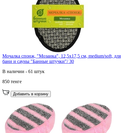
Мочалка спонж, "Мозаика", 12,5х17,5 см, medium/soft, для
бани и сауны "Банные штучки"/ 30
В наличии - 61 штук
850 тенге
Добавить в корзину