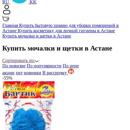
RU
KK
Главная
Купить бытовую химию для уборки помещений в
Астане
Купить косметику для личной гигиены в Астане
Купить мочалки и щетки в Астане
Купить мочалки и щетки в Астане
Сортировать по:
По новизне
По популярности
По цене
акции
хит
новинки
B рассрочку
-55%