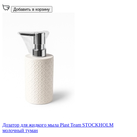
Добавить в корзину
Дозатор для жидкого мыла Plast Team STOCKHOLM
молочный туман