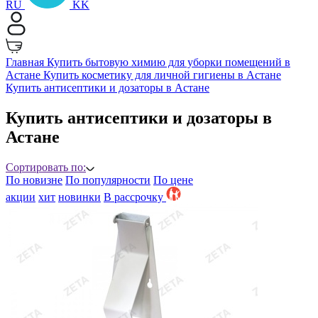
RU
KK
Главная
Купить бытовую химию для уборки помещений в
Астане
Купить косметику для личной гигиены в Астане
Купить антисептики и дозаторы в Астане
Купить антисептики и дозаторы в
Астане
Сортировать по:
По новизне
По популярности
По цене
акции
хит
новинки
B рассрочку