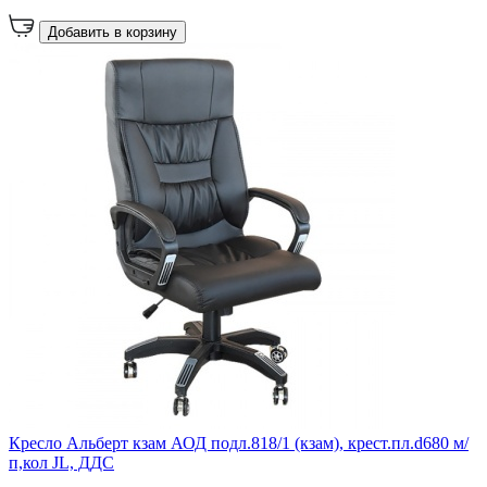
Добавить в корзину
Кресло Альберт кзам АОД подл.818/1 (кзам), крест.пл.d680 м/
п,кол JL, ДДС