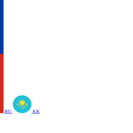
RU
KK