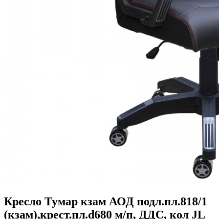
Кресло Тумар кзам АОД подл.пл.818/1
(кзам),крест.пл.d680 м/п, ДДС, кол JL