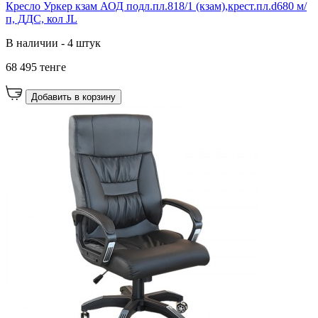
Кресло Уркер кзам АОД подл.пл.818/1 (кзам),крест.пл.d680 м/
п, ДДС, кол JL
В наличии - 4 штук
68 495 тенге
Добавить в корзину