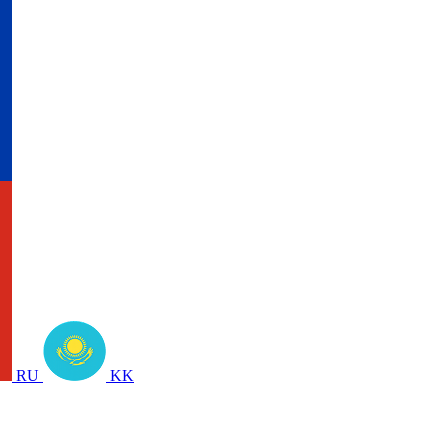
RU
KK