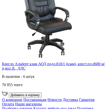
Кресло Альберт кзам АОД подл.818/1 (кзам), крест.пл.d680 м/
п,кол JL, ДДС
В наличии - 6 штук
70 955 тенге
Добавить в корзину
О компании
Поставщикам
Новости
Доставка
Гарантия
Оплата
Наши магазины
Подборка товаров
Каталог мебели под заказ
Политика