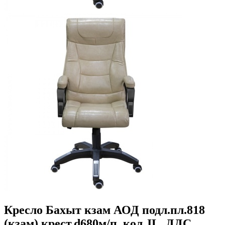
Кресло Бахыт кзам АОД подл.пл.818
(кзам),крест.d680м/п, кол JL, ДДС