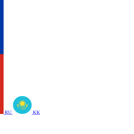
RU
KK