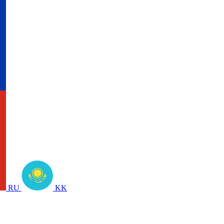
RU
KK