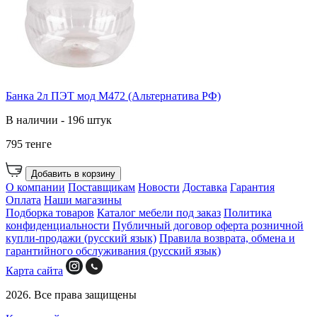
Банка 2л ПЭТ мод М472 (Альтернатива РФ)
В наличии - 196 штук
795 тенге
Добавить в корзину
О компании
Поставщикам
Новости
Доставка
Гарантия
Оплата
Наши магазины
Подборка товаров
Каталог мебели под заказ
Политика
конфиденциальности
Публичный договор оферта розничной
купли-продажи (русский язык)
Правила возврата, обмена и
гарантийного обслуживания (русский язык)
Карта сайта
2026. Все права защищены