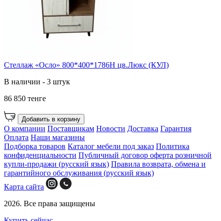
Стеллаж «Осло» 800*400*1786Н цв.Люкс (КУЛ)
В наличии - 3 штук
86 850 тенге
Добавить в корзину
О компании
Поставщикам
Новости
Доставка
Гарантия
Оплата
Наши магазины
Подборка товаров
Каталог мебели под заказ
Политика
конфиденциальности
Публичный договор оферта розничной
купли-продажи (русский язык)
Правила возврата, обмена и
гарантийного обслуживания (русский язык)
Карта сайта
2026. Все права защищены
Купить сейчас