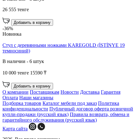
26 555 тенге
Добавить в корзину
-36%
Новинка
Стул с деревянными ножками KAREGOLD (İSTİNYE 19
темносиний)
В наличии - 6 штук
10 000 тенге
15590 ₸
Добавить в корзину
О компании
Поставщикам
Новости
Доставка
Гарантия
Оплата
Наши магазины
Подборка товаров
Каталог мебели под заказ
Политика
конфиденциальности
Публичный договор оферта розничной
купли-продажи (русский язык)
Правила возврата, обмена и
гарантийного обслуживания (русский язык)
Карта сайта