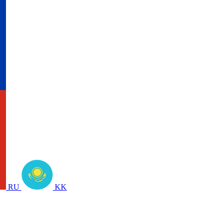
RU
KK