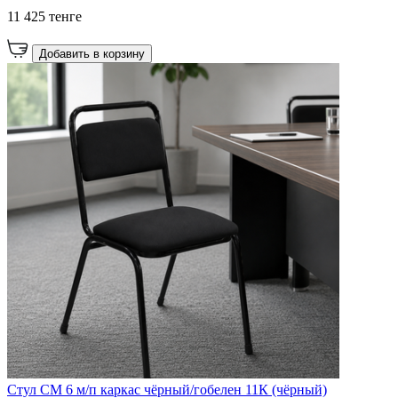
11 425 тенге
Добавить в корзину
Стул СМ 6 м/п каркас чёрный/гобелен 11К (чёрный)