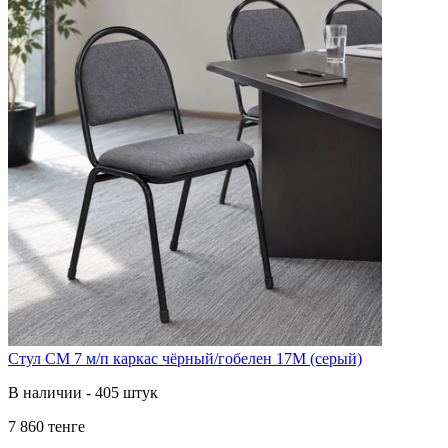
Стул СМ 7 м/п каркас чёрный/гобелен 17М (серый)
В наличии - 405 штук
7 860 тенге