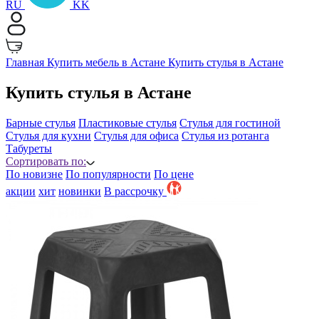
RU
KK
Главная
Купить мебель в Астане
Купить стулья в Астане
Купить стулья в Астане
Барные стулья
Пластиковые стулья
Стулья для гостиной
Стулья для кухни
Стулья для офиса
Стулья из ротанга
Табуреты
Сортировать по:
По новизне
По популярности
По цене
акции
хит
новинки
B рассрочку