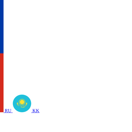
RU
KK