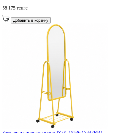
58 175 тенге
Добавить в корзину
Зеркало на подставке мод JY-01-15536 Gold (ВИ)