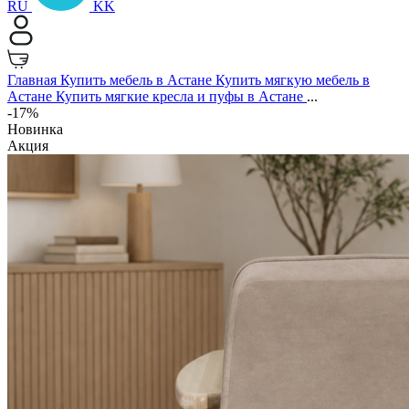
RU
KK
Главная
Купить мебель в Астане
Купить мягкую мебель в
Астане
Купить мягкие кресла и пуфы в Астане
...
-17%
Новинка
Акция