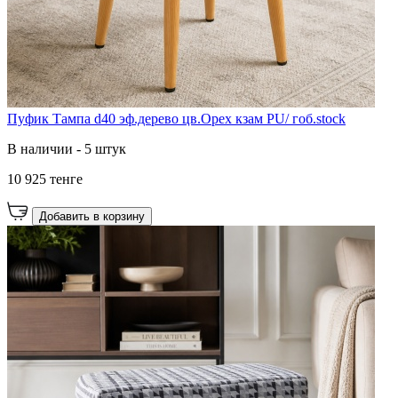
Пуфик Тампа d40 эф.дерево цв.Орех кзам PU/ гоб.stock
В наличии - 5 штук
10 925 тенге
Добавить в корзину