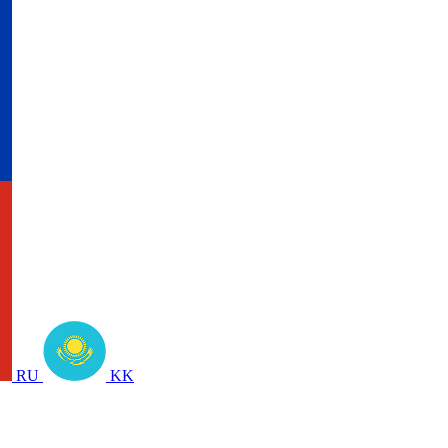
RU
KK